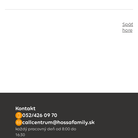
Späť
hore
Kontakt
052/426 09 70
callcentrum@hossafamily.sk
každý pracovný deň od 8:00 do
16:30