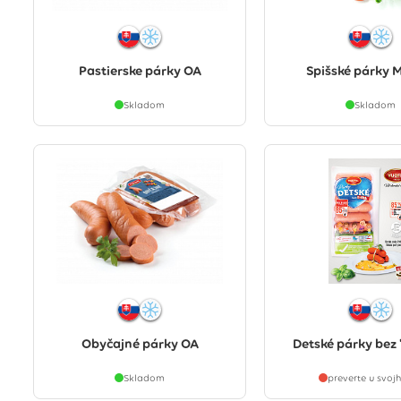
Pastierske párky OA
Spišské párky
Skladom
Skladom
Obyčajné párky OA
Detské párky bez 
Skladom
preverte u svoj