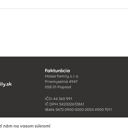
Fakturácia
Hossa family, s. r. o.
Priemyselná 4947
ly.sk
058 01 Poprad
IČO: 44 360 991
IČ DPH: SK2022672861
IBAN: SK72 0900 0000 0050 4900 7011
ží nám na vašom súkromí