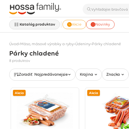
Katalóg produktov
Akcie
Novinky
›
›
›
Úvod
Mäso, mäsové výrobky a ryby
Údeniny
Párky chladené
Párky chladené
Zobrazuje sa 8 produktov
8 produktov
Zoradiť
Najpredávanejšie
Krajina
Značka
Akcia
Akcia