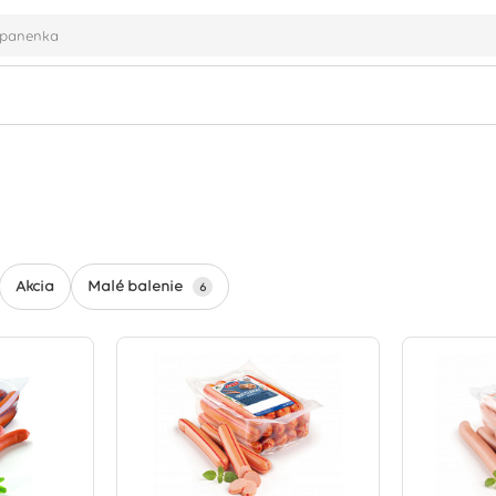
Malé balenie
Akcia
6