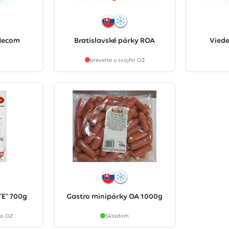
 Mecom
Bratislavské párky ROA
Viede
preverte u svojho OZ
"E" 700g
Gastro minipárky OA 1000g
ho OZ
Skladom