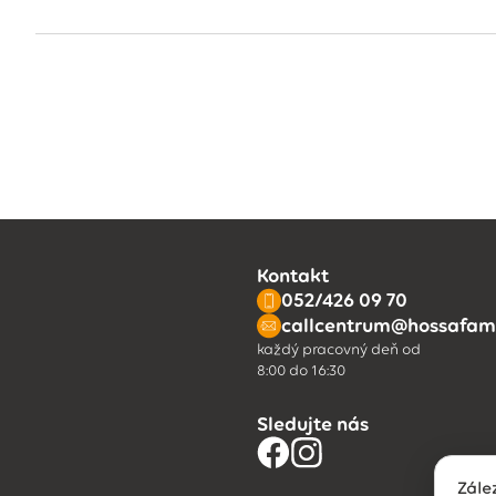
Kontakt
052/426 09 70
callcentrum@hossafami
každý pracovný deň od
8:00 do 16:30
Sledujte nás
Zále