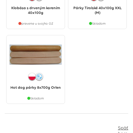
Klobása s drveným korením
Párky Tirolské 40x100g XXL
40x100g
(M)
preverte u svojho OZ
Skladom
Hot dog párky 8x700g Orlen
Skladom
Späť