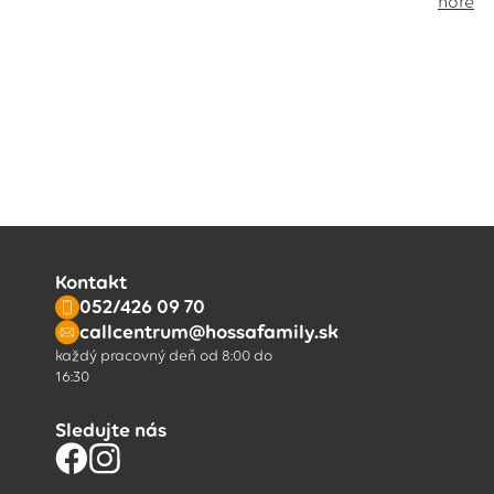
hore
Kontakt
052/426 09 70
callcentrum@hossafamily.sk
každý pracovný deň od 8:00 do
16:30
Sledujte nás