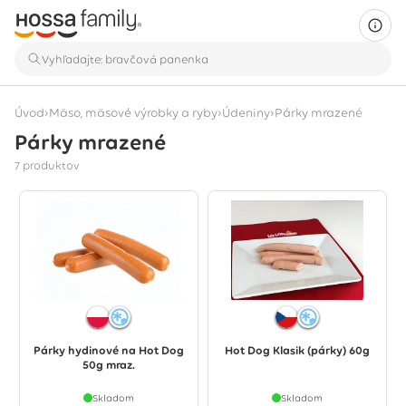
›
›
›
Úvod
Mäso, mäsové výrobky a ryby
Údeniny
Párky mrazené
Párky mrazené
Zobrazuje sa 7 produktov
7 produktov
Párky hydinové na Hot Dog
Hot Dog Klasik (párky) 60g
50g mraz.
Skladom
Skladom