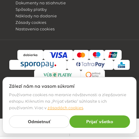
Dokumenty na stiahnutie
Spôsoby platby
Náklady na dodanie
Zásady cookies
Nastavenia cookies
Záleží nám na vašom súkromí
Používame cookies na meranie návštevnosti a zlepšovanie
eshopu. Kliknutím na „Prijať všetko" súhlasíte s ich
© 2026 Hossa family, s. r. o.
používaním. Viac v
zásadách cookies
.
Odmietnuť
Prijať všetko
Najpredávanejšie
Filter