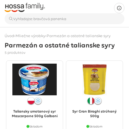
›
›
Úvod
Mliečne výrobky
Parmezán a ostatné talianske syry
Parmezán a ostatné talianske syry
Zobrazuje sa 5 produktov
5 produktov
Taliansky smotanový syr
Syr Gran Biraghi strúhaný
Mascarpone 500g Galbani
500g
Skladom
Skladom