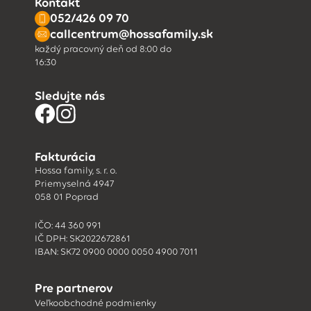
Kontakt
052/426 09 70
callcentrum@hossafamily.sk
každý pracovný deň od 8:00 do
16:30
Sledujte nás
Fakturácia
Hossa family, s. r. o.
Priemyselná 4947
058 01 Poprad
IČO: 44 360 991
IČ DPH: SK2022672861
IBAN: SK72 0900 0000 0050 4900 7011
Pre partnerov
Veľkoobchodné podmienky