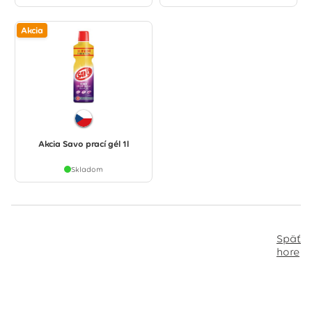
Akcia
Akcia Savo prací gél 1l
Skladom
Späť
hore