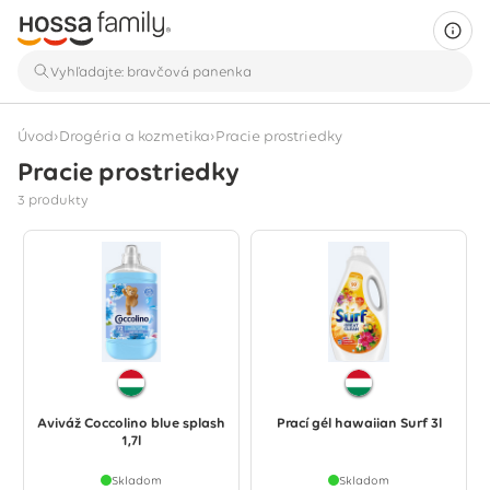
›
›
Úvod
Drogéria a kozmetika
Pracie prostriedky
Pracie prostriedky
Zobrazujú sa 3 produkty
3 produkty
Aviváž Coccolino blue splash
Prací gél hawaiian Surf 3l
1,7l
Skladom
Skladom