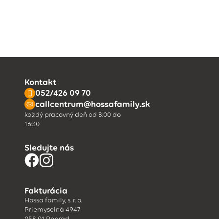
Kontakt
052/426 09 70
callcentrum@hossafamily.sk
každý pracovný deň od 8:00 do
16:30
Sledujte nás
Fakturácia
Hossa family, s. r. o.
Priemyselná 4947
058 01 Poprad