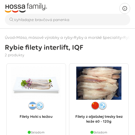
›
›
›
Úvod
Mäso, mäsové výrobky a ryby
Ryby a morské špeciality
Rybie 
Rybie filety interlift, IQF
Zobrazujú sa 2 produkty
2 produkty
Filety Hoki s kožou
Filety z aljašskej tresky bez
kože 60 - 120g
Skladom
Skladom