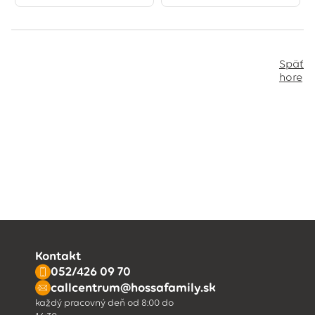
Späť
hore
Kontakt
052/426 09 70
callcentrum@hossafamily.sk
každý pracovný deň od 8:00 do