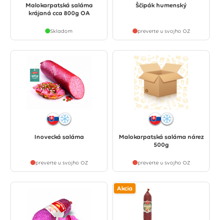
Malokarpatská saláma
Ščipák humenský
krájaná cca 800g OA
Skladom
preverte u svojho OZ
Inovecká saláma
Malokarpatská saláma nárez
500g
preverte u svojho OZ
preverte u svojho OZ
Akcia