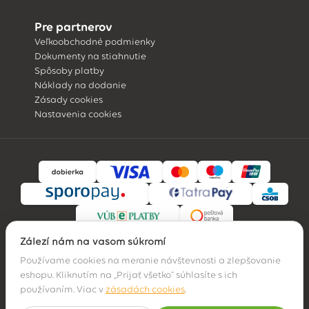
Pre partnerov
Veľkoobchodné podmienky
Dokumenty na stiahnutie
Spôsoby platby
Náklady na dodanie
Zásady cookies
Nastavenia cookies
Záleží nám na vašom súkromí
Používame cookies na meranie návštevnosti a zlepšovanie
eshopu. Kliknutím na „Prijať všetko" súhlasíte s ich
© 2026 Hossa family, s. r. o.
používaním. Viac v
zásadách cookies
.