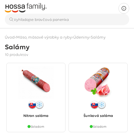
›
›
›
Úvod
Mäso, mäsové výrobky a ryby
Údeniny
Salámy
Salámy
Zobrazuje sa 10 produktov
10 produktov
Nitran saláma
Šunková saláma
Skladom
Skladom