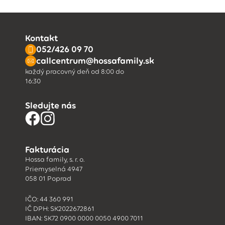
Kontakt
052/426 09 70
callcentrum@hossafamily.sk
každý pracovný deň od 8:00 do
16:30
Sledujte nás
Fakturácia
Hossa family, s. r. o.
Priemyselná 4947
058 01 Poprad
IČO: 44 360 991
IČ DPH: SK2022672861
IBAN: SK72 0900 0000 0050 4900 7011