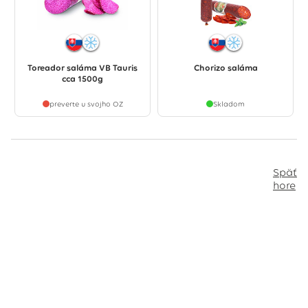
Toreador saláma VB Tauris
Chorizo saláma
cca 1500g
preverte u svojho OZ
Skladom
Späť
hore