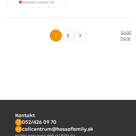
preverte u svojho OZ
Späť
1
2
hore
Kontakt
052/426 09 70
callcentrum@hossafamily.sk
každý pracovný deň od 8:00 do