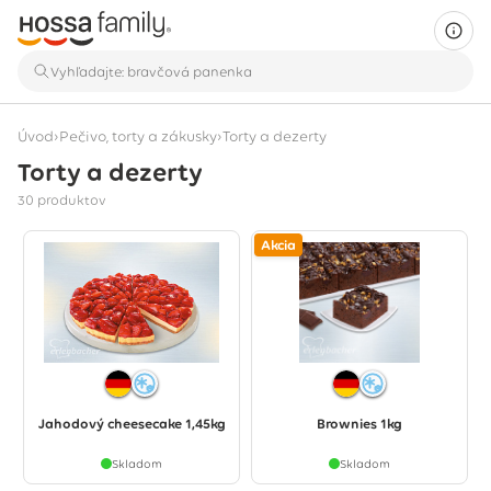
›
›
Úvod
Pečivo, torty a zákusky
Torty a dezerty
Torty a dezerty
Zobrazuje sa 30 produktov
30 produktov
Akcia
Jahodový cheesecake 1,45kg
Brownies 1kg
Skladom
Skladom