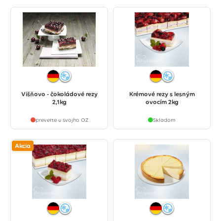
Višňovo - čokoládové rezy
Krémové rezy s lesným
2,1kg
ovocím 2kg
preverte u svojho OZ
Skladom
Akcia