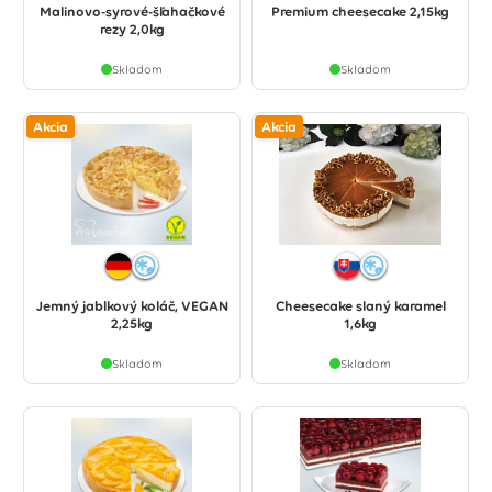
Malinovo-syrové-šľahačkové
Premium cheesecake 2,15kg
rezy 2,0kg
Skladom
Skladom
Akcia
Akcia
Jemný jablkový koláč, VEGAN
Cheesecake slaný karamel
2,25kg
1,6kg
Skladom
Skladom