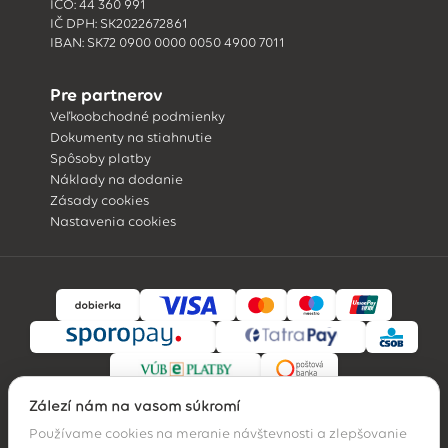
IČO: 44 360 991
IČ DPH: SK2022672861
IBAN: SK72 0900 0000 0050 4900 7011
Pre partnerov
Veľkoobchodné podmienky
Dokumenty na stiahnutie
Spôsoby platby
Náklady na dodanie
Zásady cookies
Nastavenia cookies
Záleží nám na vašom súkromí
Používame cookies na meranie návštevnosti a zlepšovanie