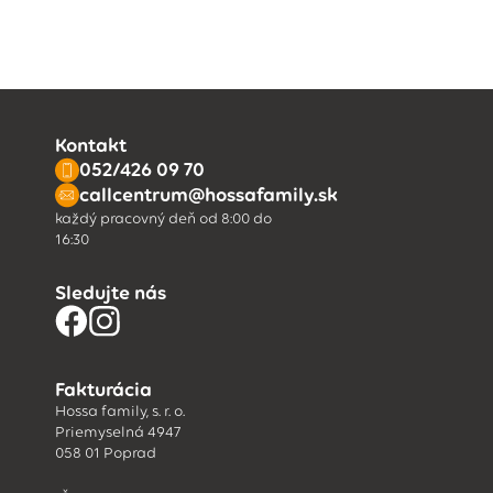
Kontakt
052/426 09 70
callcentrum@hossafamily.sk
každý pracovný deň od 8:00 do
16:30
Sledujte nás
Fakturácia
Hossa family, s. r. o.
Priemyselná 4947
058 01 Poprad