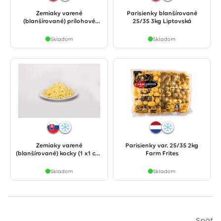
Zemiaky varené
Parisienky blanšírované
(blanšírované) prílohové
25/35 3kg Liptovská
štvrte 3kg Liptovská
Skladom
Skladom
Zemiaky varené
Parisienky var. 25/35 2kg
(blanšírované) kocky (1 x1 cm)
Farm Frites
3kg Liptovská
Skladom
Skladom
Späť