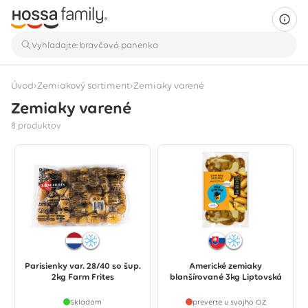
›
›
Úvod
Zemiakový sortiment
Zemiaky varené
Zemiaky varené
Zobrazuje sa 8 produktov
8 produktov
Parisienky var. 28/40 so šup.
Americké zemiaky
2kg Farm Frites
blanšírované 3kg Liptovská
Skladom
preverte u svojho OZ