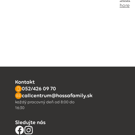
hore
Kontakt
052/426 09 70
callcentrum@hossafamily.sk
každý pracovný deň od 8:00 do
16:30
Sledujte nás