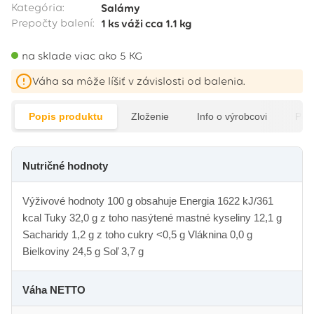
Kategória:
Salámy
Prepočty balení:
1 ks
váži cca
1.1 kg
na sklade viac ako 5 KG
Váha sa môže líšiť v závislosti od balenia.
Popis produktu
Zloženie
Info o výrobcovi
Pod
Nutričné hodnoty
Výživové hodnoty 100 g obsahuje Energia 1622 kJ/361
kcal Tuky 32,0 g z toho nasýtené mastné kyseliny 12,1 g
Sacharidy 1,2 g z toho cukry <0,5 g Vláknina 0,0 g
Bielkoviny 24,5 g Soľ 3,7 g
Váha NETTO