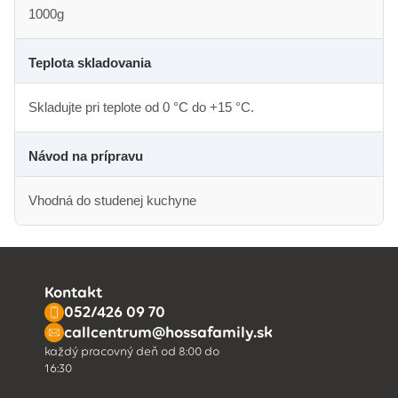
1000g
Teplota skladovania
Skladujte pri teplote od 0 °C do +15 °C.
Návod na prípravu
Vhodná do studenej kuchyne
Kontakt
052/426 09 70
callcentrum@hossafamily.sk
každý pracovný deň od 8:00 do
16:30