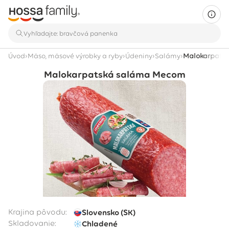
›
›
›
›
Úvod
Mäso, mäsové výrobky a ryby
Údeniny
Salámy
Malokarpats
Malokarpatská saláma Mecom
Krajina pôvodu:
Slovensko (SK)
Skladovanie:
Chladené