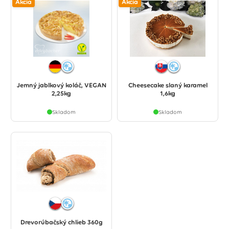
Akcia
Akcia
Jemný jablkový koláč, VEGAN
Cheesecake slaný karamel
2,25kg
1,6kg
Skladom
Skladom
Drevorúbačský chlieb 360g