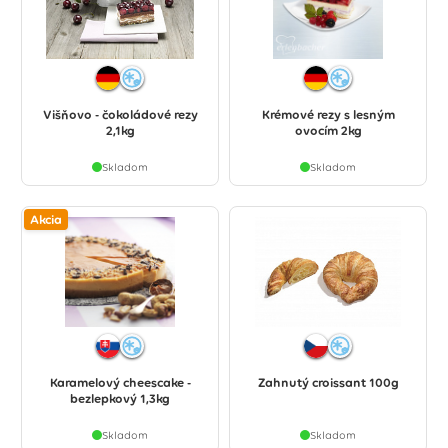
Višňovo - čokoládové rezy
Krémové rezy s lesným
2,1kg
ovocím 2kg
Skladom
Skladom
Akcia
Karamelový cheescake -
Zahnutý croissant 100g
bezlepkový 1,3kg
Skladom
Skladom