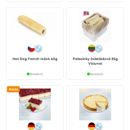
Hot Dog French rožok 60g
Palacinky čokoládové 85g
Viciunai
Skladom
Skladom
Akcia