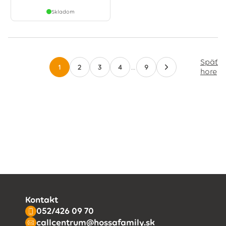
Skladom
Späť
1
2
3
4
…
9
hore
Kontakt
052/426 09 70
callcentrum@hossafamily.sk