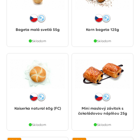
Bageta malá svetlá 55g
Korn bageta 125g
Skladom
Skladom
Kaiserka natural 60g (FC)
Mini maslový závitok s
čokoládovou náplňou 25g
Skladom
Skladom